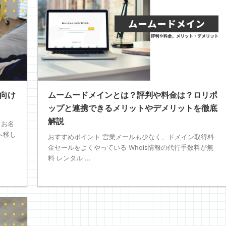
者向け
ムームードメインとは？評判や料金は？ロリポ
ップと連携できるメリットやデメリットを徹底
解説
「お名
へ移し
おすすめポイント 営業メールも少なく、ドメイン取得料
金セールをよくやっている Whois情報の代行手数料が無
料 レンタル ...