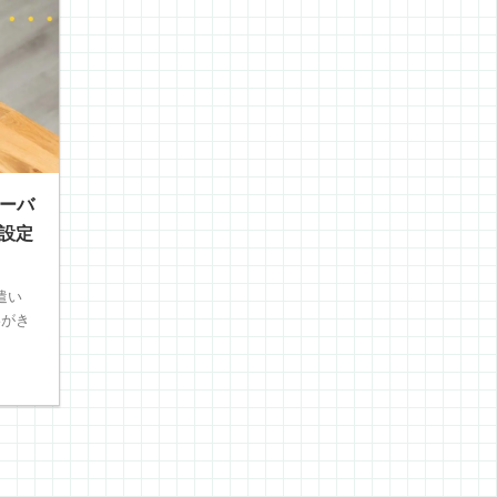
ーバ
更設定
遣い
絡がき