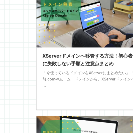
XServerドメインへ移管する方法！初心
に失敗しない手順と注意点まとめ
「今使っているドメインをXServerにまとめたい」
前.comやムームードメインから、XServerドメイン
...